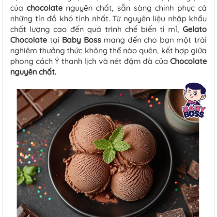
của
chocolate
nguyên chất, sẵn sàng chinh phục cả
những tín đồ khó tính nhất. Từ nguyên liệu nhập khẩu
chất lượng cao đến quá trình chế biến tỉ mỉ,
Gelato
Chocolate
tại
Baby Boss
mang đến cho bạn một trải
nghiệm thưởng thức không thể nào quên, kết hợp giữa
phong cách Ý thanh lịch và nét đậm đà của
Chocolate
nguyên chất
.