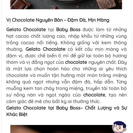
Vị
Chocolate
Nguyên Bản – Đậm Đà, Mịn Màng
Gelato
Chocolate
tại
Baby Boss
được làm từ những
hạt cacao chất lượng cao, nhập khẩu từ những vùng
trồng cacao nổi tiếng. Không giống với kem thông
thường,
Gelato
Chocolate
có kết cấu mịn màng và
đậm vị, được chế biến tỉ mỉ để giữ lại toàn bộ hương
thơm và vị đắng ngọt của
chocolate
nguyên chất. Đây
là một lựa chọn hoàn hảo cho những ai yêu thích
chocolate và muốn tận hưởng một món tráng miệng
không quá ngọt nhưng vẫn đậm đà, hấp dẫn. Từng
muỗng kem tan chảy trong miệng, truyền tải toàn bộ
sự nồng nàn và ngọt ngào của
chocolate
, tạo nên
cảm giác đê mê cho bất kỳ ai thưởng thức.
Gelato
Chocolate
tại Baby Boss– Chất Lượng và Sự
Khác Biệt