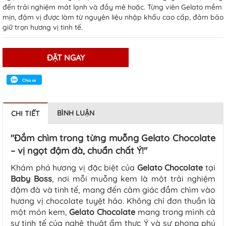
đến trải nghiệm mát lạnh và đầy mê hoặc. Từng viên Gelato mềm
mịn, đậm vị được làm từ nguyên liệu nhập khẩu cao cấp, đảm bảo
giữ trọn hương vị tinh tế.
ĐẶT NGAY
Chia sẻ
BÌNH LUẬN
CHI TIẾT
"Đắm chìm trong từng muỗng Gelato
Chocolate
– vị ngọt đậm đà, chuẩn chất Ý!"
Khám phá hương vị đặc biệt của
Gelato
Chocolate
tại
Baby Boss
, nơi mỗi muỗng kem là một trải nghiệm
đậm đà và tinh tế, mang đến cảm giác đắm chìm vào
hương vị chocolate tuyệt hảo. Không chỉ đơn thuần là
một món kem,
Gelato
Chocolate
mang trong mình cả
sự tinh tế của nghệ thuật ẩm thực Ý và sự phong phú