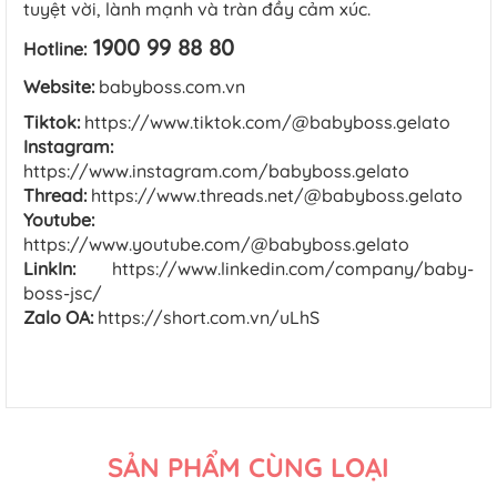
tuyệt vời, lành mạnh và tràn đầy cảm xúc.
1900 99 88 80
Hotline:
Website:
babyboss.com.vn
Tiktok:
https://www.tiktok.com/@babyboss.gelato
Instagram:
https://www.instagram.com/babyboss.gelato
Thread:
https://www.threads.net/@babyboss.gelato
Youtube:
https://www.youtube.com/@babyboss.gelato
LinkIn:
https://www.linkedin.com/company/baby-
boss-jsc/
Zalo OA:
https://short.com.vn/uLhS
SẢN PHẨM CÙNG LOẠI