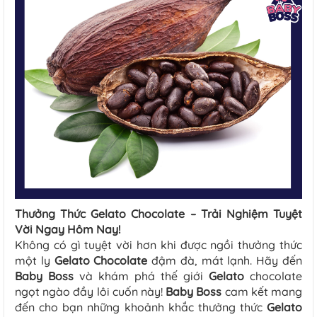
Thưởng Thức Gelato
Chocolate
– Trải Nghiệm Tuyệt
Vời Ngay Hôm Nay!
Không có gì tuyệt vời hơn khi được ngồi thưởng thức
một ly
Gelato Chocolate
đậm đà, mát lạnh. Hãy đến
Baby Boss
và khám phá thế giới
Gelato
chocolate
ngọt ngào đầy lôi cuốn này!
Baby Boss
cam kết mang
đến cho bạn những khoảnh khắc thưởng thức
Gelato