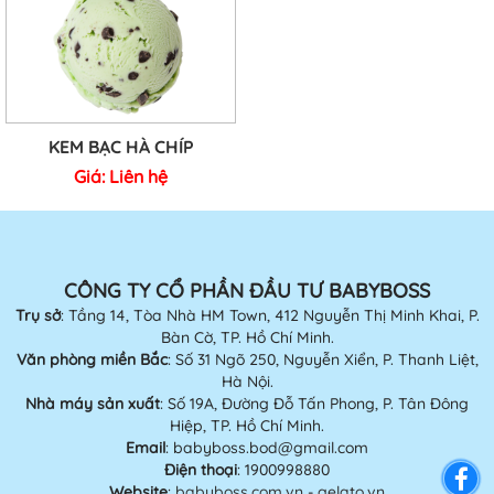
KEM BẠC HÀ CHÍP
Giá:
Liên hệ
CÔNG TY CỔ PHẦN ĐẦU TƯ BABYBOSS
Trụ sở
: Tầng 14, Tòa Nhà HM Town, 412 Nguyễn Thị Minh Khai, P.
Bàn Cờ, TP. Hồ Chí Minh.
Văn phòng miền Bắc
: Số 31 Ngõ 250, Nguyễn Xiển, P. Thanh Liệt,
Hà Nội.
Nhà máy sản xuất
: Số 19A, Đường Đỗ Tấn Phong, P. Tân Đông
Hiệp, TP. Hồ Chí Minh.
Email
: babyboss.bod@gmail.com
Điện thoại
: 1900998880
Website
:
babyboss.com.vn
-
gelato.vn