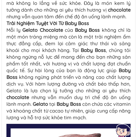
mà không lo lắng về sức khỏe. Đây là món kem lý
tưởng dành cho những ai yêu thích hương vị
chocolate
nhưng vẫn quan tâm đến chế độ ăn uống lành mạnh.
Trải Nghiệm Tuyệt Vời Từ Baby Boss
Mỗi ly
Gelato
Chocolate
của
Baby Boss
không chỉ là
một món tráng miệng mà còn là một trải nghiệm ẩm
thực đẳng cấp, đem lại cảm giác thư thái và sảng
khoái cho mọi khách hàng. Tại
Baby Boss
, chúng tôi
không ngừng nỗ lực để mang đến cho bạn những sản
phẩm tốt nhất, với hương vị và chất lượng đạt chuẩn
quốc tế. Sự hài lòng của bạn là động lực giúp
Baby
Boss
không ngừng phát triển và nâng cao chất lượng
dịch vụ. Với hàm lượng đường và chất béo thấp hơn,
Gelato là lựa chọn lý tưởng cho những ai yêu thích
chocolate
nhưng vẫn muốn duy trì chế độ ăn uống
lành mạnh.
Gelato
tại
Baby Boss
còn chứa các vitamin
và khoáng chất từ cacao tự nhiên, giúp cung cấp năng
lượng và hỗ trợ sức khỏe tim mạch.