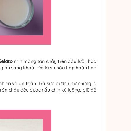
Gelato
mịn màng tan chảy trên đầu lưỡi, hòa
 giòn sảng khoái. Đó là sự hòa hợp hoàn hảo
nhiên và an toàn. Trà sữa được ủ từ những lá
trân châu đều được nấu chín kỹ lưỡng, giữ độ