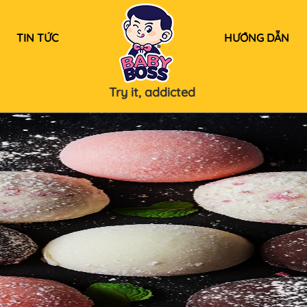
TIN TỨC
HƯỚNG DẪN
Try it, addicted