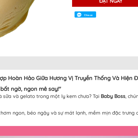
ĐẶT NGAY
Chia sẻ
 Hợp Hoàn Hảo Giữa Hương Vị Truyền Thống Và Hiện Đ
 bất ngờ, ngon mê say!"
rà sữa và gelato trong một ly kem chưa? Tại
Baby Boss
, chú
thơm ngon, béo ngậy và sự mát lạnh, mềm mịn đặc trưng 