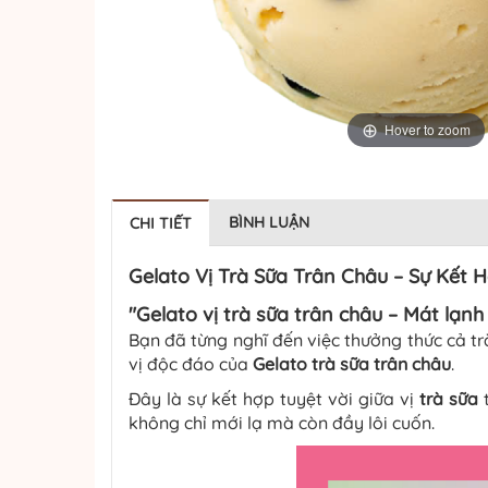
Hover to zoom
BÌNH LUẬN
CHI TIẾT
Gelato Vị Trà Sữa Trân Châu – Sự Kết
"Gelato vị
trà sữa trân châu
– Mát lạnh
Bạn đã từng nghĩ đến việc thưởng thức cả t
vị độc đáo của
Gelato
trà sữa trân châu
.
Đây là sự kết hợp tuyệt vời giữa vị
trà sữa
không chỉ mới lạ mà còn đầy lôi cuốn.