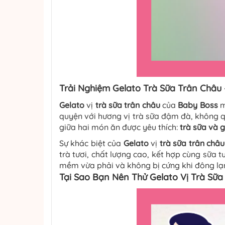
Trải Nghiệm Gelato Trà Sữa Trân Châu
Gelato
vị
trà sữa trân châu
của
Baby Boss
m
quyện với hương vị trà sữa đậm đà, không q
giữa hai món ăn được yêu thích:
trà sữa và 
Sự khác biệt của
Gelato
vị
trà sữa trân châu
trà tươi, chất lượng cao, kết hợp cùng sữa 
mềm vừa phải và không bị cứng khi đông lạn
Tại Sao Bạn Nên Thử Gelato Vị
Trà Sữa