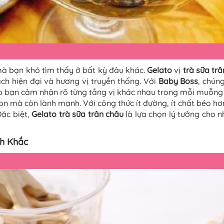
mà bạn khó tìm thấy ở bất kỳ đâu khác.
Gelato
vị
trà sữa tr
ch hiện đại và hương vị truyền thống. Với
Baby Boss
, chúng
p bạn cảm nhận rõ từng tầng vị khác nhau trong mỗi muỗng
n mà còn lành mạnh. Với công thức ít đường, ít chất béo h
Đặc biệt,
Gelato
trà sữa trân châu
là lựa chọn lý tưởng cho
h Khắc