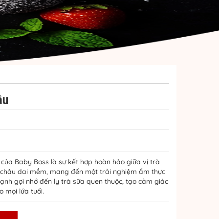
âu
 của Baby Boss là sự kết hợp hoàn hảo giữa vị trà
 châu dai mềm, mang đến một trải nghiệm ẩm thực
nh gợi nhớ đến ly trà sữa quen thuộc, tạo cảm giác
o mọi lứa tuổi.