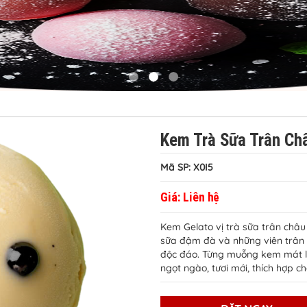
Kem Trà Sữa Trân Ch
Mã SP: X0I5
Giá:
Liên hệ
Kem Gelato vị trà sữa trân châu
sữa đậm đà và những viên trân
độc đáo. Từng muỗng kem mát lạ
ngọt ngào, tươi mới, thích hợp ch