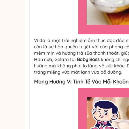
Vì đó là một trải nghiệm ẩm thực độc đáo 
còn là sự hòa quyện tuyệt vời của phong cá
mềm mịn và hương trà sữa thanh thoát, giú
Hơn nữa, Gelato tại
Baby Boss
không chỉ ngo
hưởng mà không phải lo lắng về sức khỏe. 
tráng miệng vừa mát lạnh vừa bổ dưỡng.
Mang Hương Vị Tinh Tế Vào Mỗi Khoản