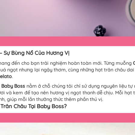
 – Sự Bùng Nổ Của Hương Vị
ang đến cho bạn trải nghiệm hoàn toàn mới. Từng muỗng
uá ngọt nhưng lại ngậy thơm, cùng những hạt trân châu dai
gelato
.
Baby Boss
nằm ở chỗ chúng tôi chỉ sử dụng nguyên liệu tự 
tươi và kem để tạo nên hương vị ngọt thanh dễ chịu. Mỗi hạt 
h, giúp mỗi lần thưởng thức thêm phần thú vị.
 Trân Châu
Tại Baby Boss?