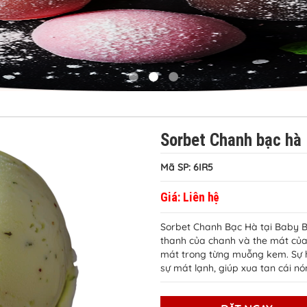
Sorbet Chanh bạc hà
Mã SP: 6IR5
Giá:
Liên hệ
Sorbet Chanh Bạc Hà tại Baby B
thanh của chanh và the mát của
mát trong từng muỗng kem. Sự
sự mát lạnh, giúp xua tan cái n