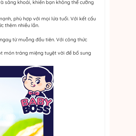
 và sảng khoái, khiến bạn không thể cưỡng
mạnh, phù hợp với mọi lứa tuổi. Với kết cấu
c thêm nhiều lần.
ngay từ muỗng đầu tiên. Với công thức
ột món tráng miệng tuyệt vời để bổ sung