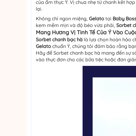
của ẩm thực Ý. Vị chua nhẹ từ chanh kết hợ
lại.
Không chỉ ngon miệng,
Gelato
tại
Baby Bos
kem mềm mịn và độ béo vừa phải,
Sorbet
c
Mang Hương Vị Tinh Tế Của Ý Vào Cu
Sorbet
chanh bạc hà
là lựa chọn hoàn hảo c
Gelato
chuẩn Ý, chúng tôi đảm bảo rằng bạn 
Hãy để
Sorbet
chanh bạc hà
mang đến sự sả
vào thực đơn cho các bữa tiệc hoặc đơn giả