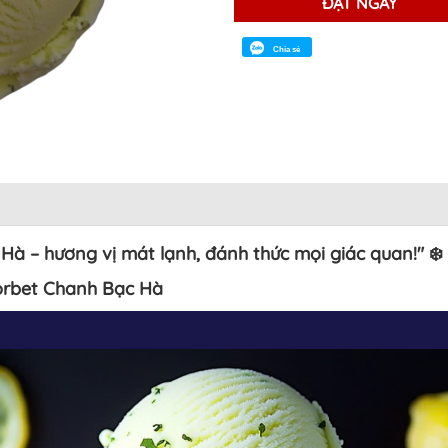
ĐẶT NGAY
Chia sẻ
Hà – hương vị mát lạnh, đánh thức mọi giác quan!" ❄️
orbet Chanh Bạc Hà