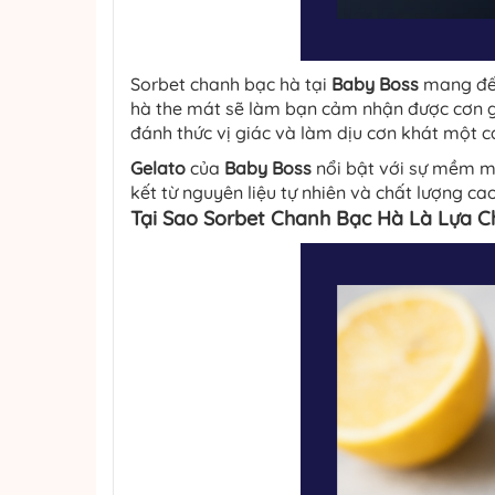
Sorbet chanh bạc hà tại
Baby Boss
mang đến
hà the mát sẽ làm bạn cảm nhận được cơn g
đánh thức vị giác và làm dịu cơn khát một c
Gelato
của
Baby Boss
nổi bật với sự mềm mị
kết từ nguyên liệu tự nhiên và chất lượng ca
Tại Sao Sorbet Chanh Bạc Hà Là Lựa 