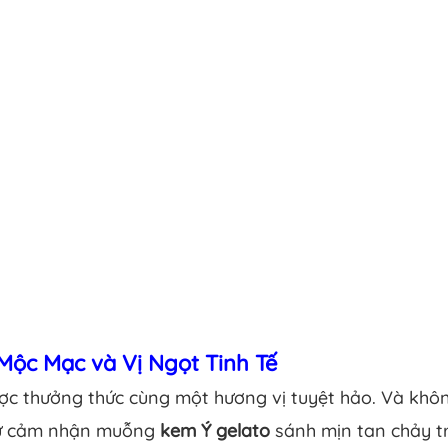
Mộc Mạc và Vị Ngọt Tinh Tế
ợc thưởng thức cùng một hương vị tuyệt hảo. Và khôn
 từ cảm nhận muỗng
kem Ý gelato
sánh mịn tan chảy t