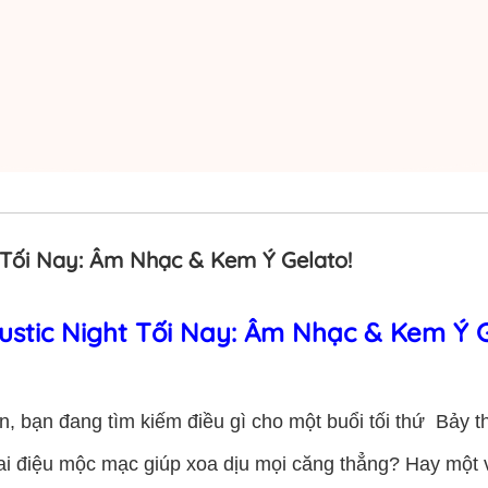
 Tối Nay: Âm Nhạc & Kem Ý Gelato!
ic Night Tối Nay: Âm Nhạc & Kem Ý G
n, bạn đang tìm kiếm điều gì cho một buổi tối thứ Bảy t
i điệu mộc mạc giúp xoa dịu mọi căng thẳng? Hay một v