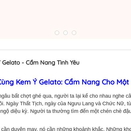
 Gelato - Cẩm Nang Tình Yêu
Cùng Kem Ý Gelato: Cẩm Nang Cho Một
gâu bất chợt ghé qua, người ta lại kể cho nhau nghe c
xôi. Ngày Thất Tịch, ngày của Ngưu Lang và Chức Nữ, từ
 ngộ diệu kỳ. Người ta thường tìm đến một chén chè đậu
hỉ cần duyên may, nó cần những khoảnh khắc. Những kho