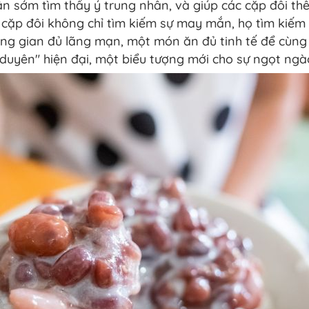
ân sớm tìm thấy ý trung nhân, và giúp các cặp đôi th
c cặp đôi không chỉ tìm kiếm sự may mắn, họ tìm kiếm
ông gian đủ lãng mạn, một món ăn đủ tinh tế để cùng
 duyên" hiện đại, một biểu tượng mới cho sự ngọt ngào