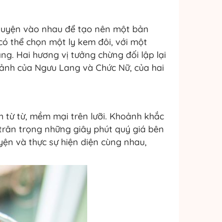
òa quyện vào nhau để tạo nên một bản
ó thể chọn một ly kem đôi, với một
g. Hai hương vị tưởng chừng đối lập lại
 ảnh của Ngưu Lang và Chức Nữ, của hai
 từ từ, mềm mại trên lưỡi. Khoảnh khắc
 trân trọng những giây phút quý giá bên
ện và thực sự hiện diện cùng nhau,