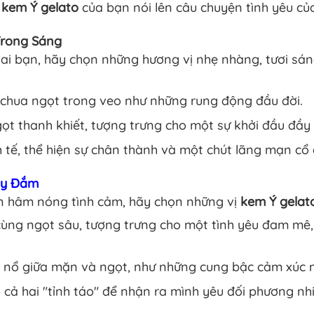
y
kem Ý gelato
của bạn nói lên câu chuyện tình yêu của
Trong Sáng
 hai bạn, hãy chọn những hương vị nhẹ nhàng, tươi s
 chua ngọt trong veo như những rung động đầu đời.
ọt thanh khiết, tượng trưng cho một sự khởi đầu đầy
h tế, thể hiện sự chân thành và một chút lãng mạn cổ 
ay Đắm
n hâm nóng tình cảm, hãy chọn những vị
kem Ý gelat
cùng ngọt sâu, tượng trưng cho một tình yêu đam mê,
 nổ giữa mặn và ngọt, như những cung bậc cảm xúc mã
 cả hai "tỉnh táo" để nhận ra mình yêu đối phương nh