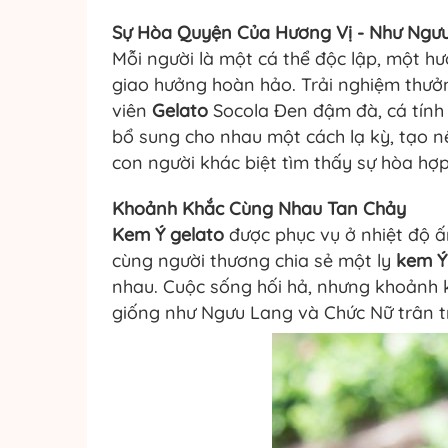
Sự Hòa Quyện Của Hương Vị - Như Ngư
Mỗi người là một cá thể độc lập, một hư
giao hưởng hoàn hảo. Trải nghiệm thưở
viên
Gelato
Socola Đen đậm đà, cá tính 
bổ sung cho nhau một cách lạ kỳ, tạo 
con người khác biệt tìm thấy sự hòa hợ
Khoảnh Khắc Cùng Nhau Tan Chảy
Kem Ý gelato
được phục vụ ở nhiệt độ ấ
cùng người thương chia sẻ một ly
kem Ý
nhau. Cuộc sống hối hả, nhưng khoảnh k
giống như Ngưu Lang và Chức Nữ trân t