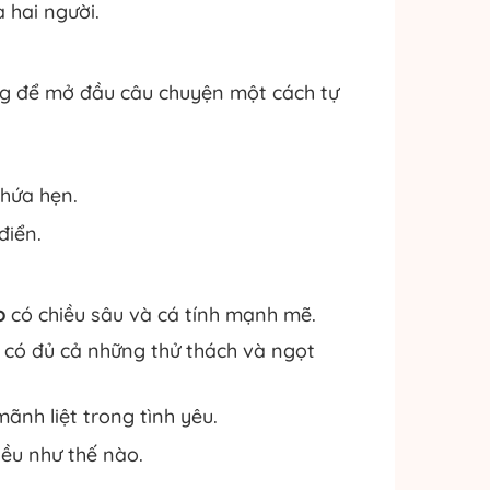
 hai người.
áng để mở đầu câu chuyện một cách tự
 hứa hẹn.
điển.
o
có chiều sâu và cá tính mạnh mẽ.
 có đủ cả những thử thách và ngọt
nh liệt trong tình yêu.
iều như thế nào.