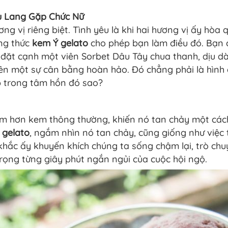
u Lang Gặp Chức Nữ
ơng vị riêng biệt. Tình yêu là khi hai hương vị ấy h
ng thức
kem Ý gelato
cho phép bạn làm điều đó. Bạn c
đặt cạnh một viên Sorbet Dâu Tây chua thanh, dịu dàn
nên một sự cân bằng hoàn hảo. Đó chẳng phải là hình
p trong tâm hồn đó sao?
m hơn kem thông thường, khiến nó tan chảy một cách
 gelato
, ngắm nhìn nó tan chảy, cũng giống như việc
hắc ấy khuyến khích chúng ta sống chậm lại, trò chuy
rọng từng giây phút ngắn ngủi của cuộc hội ngộ.