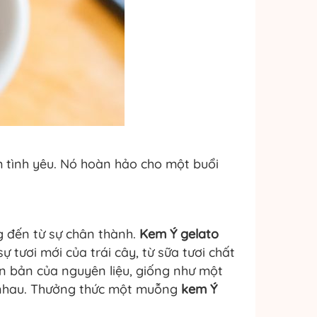
m tình yêu. Nó hoàn hảo cho một buổi
ng đến từ sự chân thành.
Kem Ý gelato
sự tươi mới của trái cây, từ sữa tươi chất
ên bản của nguyên liệu, giống như một
ủa nhau. Thưởng thức một muỗng
kem Ý