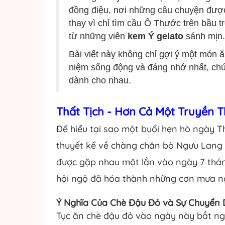
đồng điệu, nơi những câu chuyện được 
thay vì chỉ tìm cầu Ô Thước trên bầu 
từ những viên
kem Ý gelato
sánh mịn.
Bài viết này không chỉ gợi ý một món ă
niệm sống động và đáng nhớ nhất, chứ
dành cho nhau.
Thất Tịch - Hơn Cả Một Truyền T
Để hiểu tại sao một buổi hẹn hò ngày T
thuyết kể về chàng chăn bò Ngưu Lang 
được gặp nhau một lần vào ngày 7 tháng
hội ngộ đã hóa thành những cơn mưa ng
Ý Nghĩa Của Chè Đậu Đỏ và Sự Chuyển D
Tục ăn chè đậu đỏ vào ngày này bắt ng