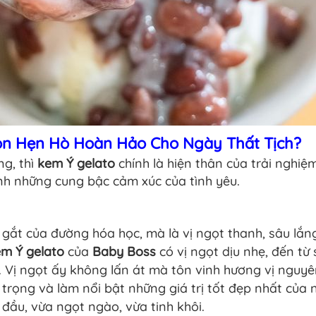
họn Hẹn Hò Hoàn Hảo Cho Ngày Thất Tịch?
ng, thì
kem Ý gelato
chính là hiện thân của trải nghiệ
ính những cung bậc cảm xúc của tình yêu.
t gắt của đường hóa học, mà là vị ngọt thanh, sâu lắ
em Ý gelato
của
Baby Boss
có vị ngọt dịu nhẹ, đến từ 
. Vị ngọt ấy không lấn át mà tôn vinh hương vị nguy
ôn trọng và làm nổi bật những giá trị tốt đẹp nhất c
ầu, vừa ngọt ngào, vừa tinh khôi.