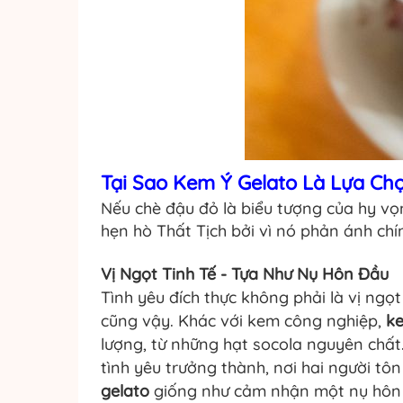
Tại Sao Kem Ý Gelato Là Lựa C
Nếu chè đậu đỏ là biểu tượng của hy vọ
hẹn hò Thất Tịch bởi vì nó phản ánh ch
Vị Ngọt Tinh Tế - Tựa Như Nụ Hôn Đầu
Tình yêu đích thực không phải là vị ngọ
cũng vậy. Khác với kem công nghiệp,
k
lượng, từ những hạt socola nguyên chất
tình yêu trưởng thành, nơi hai người t
gelato
giống như cảm nhận một nụ hôn đ