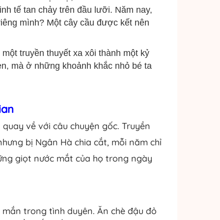
nh tế tan chảy trên đầu lưỡi. Năm nay,
 riêng mình? Một cây cầu được kết nên
 một truyền thuyết xa xôi thành một kỷ
ẹn, mà ở những khoảnh khắc nhỏ bé ta
ian
n quay về với câu chuyện gốc. Truyền
hưng bị Ngân Hà chia cắt, mỗi năm chỉ
hững giọt nước mắt của họ trong ngày
 mắn trong tình duyên. Ăn chè đậu đỏ