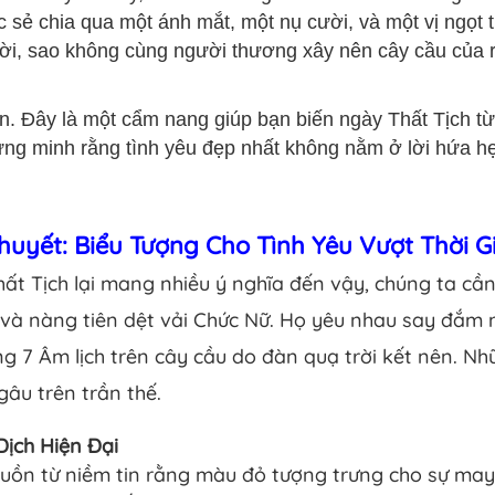
sẻ chia qua một ánh mắt, một nụ cười, và một vị ngọt ti
trời, sao không cùng người thương xây nên cây cầu của
n. Đây là một cẩm nang giúp bạn biến ngày Thất Tịch từ
ng minh rằng tình yêu đẹp nhất không nằm ở lời hứa h
huyết: Biểu Tượng Cho Tình Yêu Vượt Thời G
hất Tịch lại mang nhiều ý nghĩa đến vậy, chúng ta cầ
và nàng tiên dệt vải Chức Nữ. Họ yêu nhau say đắm n
 7 Âm lịch trên cây cầu do đàn quạ trời kết nên. N
âu trên trần thế.
ịch Hiện Đại
uồn từ niềm tin rằng màu đỏ tượng trưng cho sự may