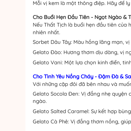
Mỗi vị kem là một thông điệp. Hãy để l
Cho Buổi Hẹn Đầu Tiên - Ngọt Ngào & 
Nếu Thất Tịch là buổi hẹn đầu tiên của
nhiên nhất.
Sorbet Dâu Tây: Màu hồng lãng mạn, vị
Gelato Đào: Hương thơm dịu dàng, vị ng
Gelato Vani: Một lựa chọn kinh điển, tin
Cho Tình Yêu Nồng Cháy - Đậm Đà & S
Với những cặp đôi đã bên nhau và muố
Gelato Socola Đen: Vị đắng nhẹ quyện 
ngào.
Gelato Salted Caramel: Sự kết hợp bùng
Gelato Cà Phê: Vị đắng thơm nồng, giúp