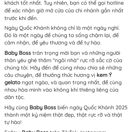
khách tốt nhất. Tuy nhiên, bạn có thể gọi hotline
để xác nhận giờ mở cửa của chi nhánh gần nhất
trước khi đến.
Ngày Quốc Khánh không chỉ là một ngày nghỉ.
Đó là một ngày để chúng ta sống chậm lại, để
cảm nhận, để yêu thương và để tự hào.
Baby Boss
trân trọng mời bạn và những người
thân yêu ghé thăm "ngôi nhà" rực rỡ sắc cờ của
chúng tôi. Hãy đến để cùng nhau chia sẻ những
câu chuyện, để thưởng thức hương vị
kem Ý
gelato
ngọt ngào, và quan trọng nhất, để cùng
nhau hòa mình vào không khí thiêng liêng của
dân tộc.
Hãy cùng
Baby Boss
biến ngày Quốc Khánh 2025
thành một kỷ niệm thật đẹp, thật rực rỡ và thật
tự hào!