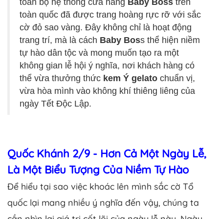
toàn bộ hệ thống cửa hàng
Baby Boss
trên
toàn quốc đã được trang hoàng rực rỡ với sắc
cờ đỏ sao vàng. Đây không chỉ là hoạt động
trang trí, mà là cách
Baby Bos
s thể hiện niềm
tự hào dân tộc và mong muốn tạo ra một
không gian lễ hội ý nghĩa, nơi khách hàng có
thể vừa thưởng thức
kem Ý gelato
chuẩn vị,
vừa hòa mình vào không khí thiêng liêng của
ngày Tết Độc Lập.
Quốc Khánh 2/9 - Hơn Cả Một Ngày Lễ,
Là Một Biểu Tượng Của Niềm Tự Hào
Để hiểu tại sao việc khoác lên mình sắc cờ Tổ
quốc lại mang nhiều ý nghĩa đến vậy, chúng ta
cần nhìn lại giá trị cốt lõi của ngày lễ này. Ngày