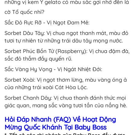
những vị kem Ý gelato có màu sắc gợi nhớ đến lá
cờ Tổ quốc nhỉ?
Sắc Đỏ Rực Rỡ - Vị Ngọt Đam Mê:
Sorbet Dâu Tây: Vị chua ngọt thanh mát, màu đỏ
tươi tự nhiên từ những trái dâu tây mọng nước.
Sorbet Phúc Bồn Tử (Raspberry): Vị chua đậm đà,
sắc đỏ thắm đầy quyến rũ.
Sắc Vàng Hy Vọng - Vị Ngát Nhiệt Đới:
Sorbet Xoài: Vị ngọt thơm lừng, màu vàng óng ả
của những trái xoài Cát Hòa Lộc.
Sorbet Chanh Dây: Vị chua thanh đánh thức mọi
giác quan, mang sắc vàng tươi tắn của nắng hè.
Hỏi Đáp Nhanh (FAQ) Về Hoạt Động
Mừng Quốc Khánh Tại Baby Boss