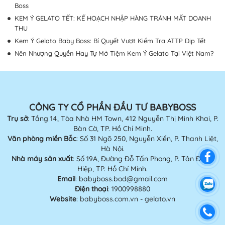
Boss
KEM Ý GELATO TẾT: KẾ HOẠCH NHẬP HÀNG TRÁNH MẤT DOANH
THU
Kem Ý Gelato Baby Boss: Bí Quyết Vượt Kiểm Tra ATTP Dịp Tết
Nên Nhượng Quyền Hay Tự Mở Tiệm Kem Ý Gelato Tại Việt Nam?
CÔNG TY CỔ PHẦN ĐẦU TƯ BABYBOSS
Trụ sở
: Tầng 14, Tòa Nhà HM Town, 412 Nguyễn Thị Minh Khai, P.
Bàn Cờ, TP. Hồ Chí Minh.
Văn phòng miền Bắc
: Số 31 Ngõ 250, Nguyễn Xiển, P. Thanh Liệt,
Hà Nội.
Nhà máy sản xuất
: Số 19A, Đường Đỗ Tấn Phong, P. Tân Đông
Hiệp, TP. Hồ Chí Minh.
Email
: babyboss.bod@gmail.com
Điện thoại
: 1900998880
Website
:
babyboss.com.vn
-
gelato.vn