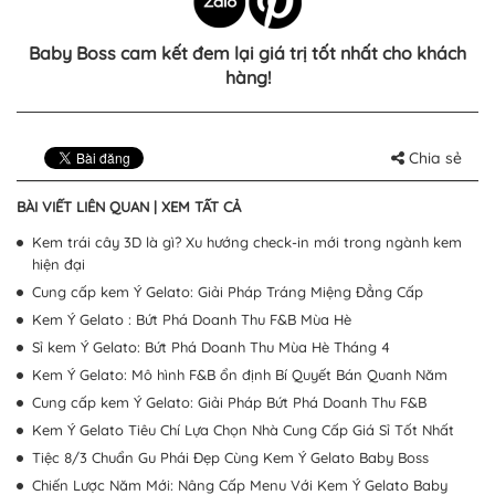
Baby Boss cam kết đem lại giá trị tốt nhất cho khách
hàng!
Chia sẻ
BÀI VIẾT LIÊN QUAN |
XEM TẤT CẢ
Kem trái cây 3D là gì? Xu hướng check-in mới trong ngành kem
hiện đại
Cung cấp kem Ý Gelato: Giải Pháp Tráng Miệng Đẳng Cấp
Kem Ý Gelato : Bứt Phá Doanh Thu F&B Mùa Hè
Sỉ kem Ý Gelato: Bứt Phá Doanh Thu Mùa Hè Tháng 4
Kem Ý Gelato: Mô hình F&B ổn định Bí Quyết Bán Quanh Năm
Cung cấp kem Ý Gelato: Giải Pháp Bứt Phá Doanh Thu F&B
Kem Ý Gelato Tiêu Chí Lựa Chọn Nhà Cung Cấp Giá Sỉ Tốt Nhất
Tiệc 8/3 Chuẩn Gu Phái Đẹp Cùng Kem Ý Gelato Baby Boss
Chiến Lược Năm Mới: Nâng Cấp Menu Với Kem Ý Gelato Baby