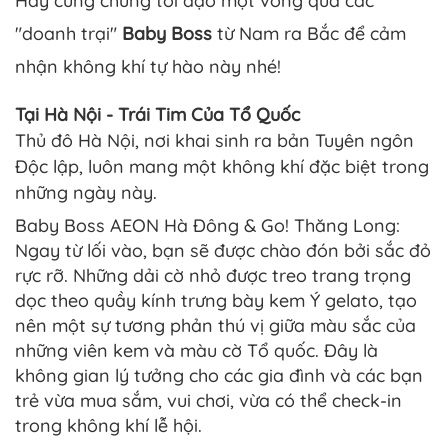
Hãy cùng chúng tôi dạo một vòng qua các
"doanh trại"
Baby Boss
từ Nam ra Bắc để cảm
nhận không khí tự hào này nhé!
Tại Hà Nội - Trái Tim Của Tổ Quốc
Thủ đô Hà Nội, nơi khai sinh ra bản Tuyên ngôn
Độc lập, luôn mang một không khí đặc biệt trong
những ngày này.
Baby Boss AEON Hà Đông & Go! Thăng Long:
Ngay từ lối vào, bạn sẽ được chào đón bởi sắc đỏ
rực rỡ. Những dải cờ nhỏ được treo trang trọng
dọc theo quầy kính trưng bày kem Ý gelato, tạo
nên một sự tương phản thú vị giữa màu sắc của
những viên kem và màu cờ Tổ quốc. Đây là
không gian lý tưởng cho các gia đình và các bạn
trẻ vừa mua sắm, vui chơi, vừa có thể check-in
trong không khí lễ hội.