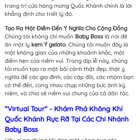
trang trí cửa hàng mừng Quốc Khánh chính là lời
khẳng định cho triết lý đó.
Tạo Ra Một Điểm Đến Ý Nghĩa Cho Cộng Đồng
Chúng tôi không chỉ muốn
Baby Boss
là nơi để
ăn một ly
kem Ý gelato
. Chúng tôi muốn đây là
một không gian của những khoảnh khắc, một
điểm hẹn của niềm vui. Trong dịp lễ này, chúng
tôi muốn tạo ra một bối cảnh thật đẹp, thật ý
nghĩa để các gia đình, các cặp đôi, các nhóm bạn
có thể đến, cùng nhau chụp những bức ảnh kỷ
niệm, và chia sẻ niềm vui chung của cả dân tộc.
"Virtual Tour" - Khám Phá Không Khí
Quốc Khánh Rực Rỡ Tại Các Chi Nhánh
Baby Boss